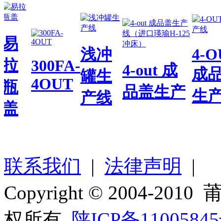
易
浅冲
4-O
拉
300FA-
4-out 成
成品
罐生
4OUT
瓶
品盖生产
生产
产线
盖
联系我们
|
法律声明
|
Copyright © 2004
权所有.
陕ICP备11005845